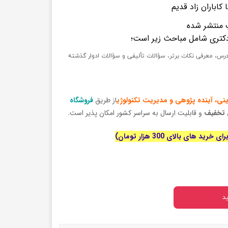
کاباران زاد قدیم
 منتشر شده
دکتری شامل مباحث زیر است؛
س، معرفی نکات برتر، سؤالات تألیفی و سؤالات ادوار گذشته
ینی، آینده پژوهی و مدیریت تکنولوژی
از طریق
فروشگاه
ن تخفیف
و قابلیت ارسال به سراسر کشور امکان پذیر است.
رید های بالای 300 هزار تومان)
د