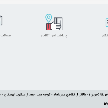
نظم
پرداخت امن آنلاین
ضمانت ا
یقا (جردن) - بالاتر از تقاطع میرداماد - کوچه مینا -بعد از سفارت لهستان - پلاک 9 -وا