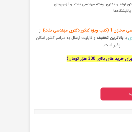
کور ارشد و دکتری رشته مهندسی نفت
و
آزمون‌های
پالایشگاه‌ها
یژه کنکور دکتری مهندسی نفت)
از
ری
با
بالاترین تخفیف
و قابلیت ارسال به سراسر کشور امکان
پذیر است.
رید های بالای 300 هزار تومان)
د