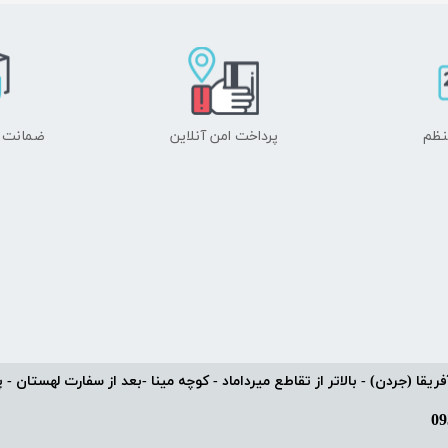
نظم
پرداخت امن آنلاین
ضمانت ا
یقا (جردن) - بالاتر از تقاطع میرداماد - کوچه مینا -بعد از سفارت لهستان - پلاک 9 -وا