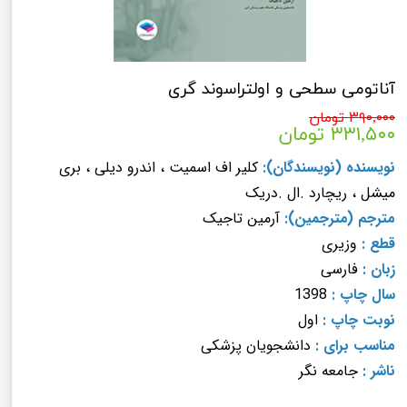
آناتومی سطحی و اولتراسوند گری
۳۹۰,۰۰۰ تومان
۳۳۱,۵۰۰ تومان
نویسنده (نویسندگان):
کلیر اف اسمیت ، اندرو دیلی ، بری
میشل ، ریچارد .ال .دریک
مترجم (مترجمین):
آرمین تاجیک
قطع :
وزیری
زبان :
فارسی
سال چاپ :
1398
نوبت چاپ :
اول
مناسب برای :
دانشجویان پزشکی
ناشر :
جامعه نگر