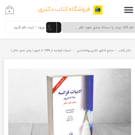
فروشگاه کتاب دکتری
۰
حساب کاربری من
تغییر گذر واژه
ورود
/
ثبت نام کنید
سفارشات
دکتر کتاب
منابع کنکور دکتری روانشناسی
ادبيات فرانسه از 1980 تا امروز ( رمان شعر تئاتر )
خروج از حساب کاربری