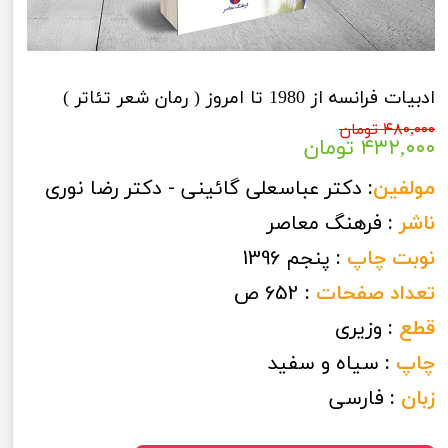
ادبيات فرانسه از 1980 تا امروز ( رمان شعر تئاتر )
۴۸۰,۰۰۰ تومان
۴۳۲,۰۰۰ تومان
مولفین
:
دکتر عباسعلی گائینی - دکتر رضا نوری
ناشر
:
فرهنگ معاصر
نوبت چاپ
:
پنجم 1396
تعداد صفحات
:
652 ص
قطع
:
وزیری
چاپ
:
سیاه و سفید
زبان
:
فارسی