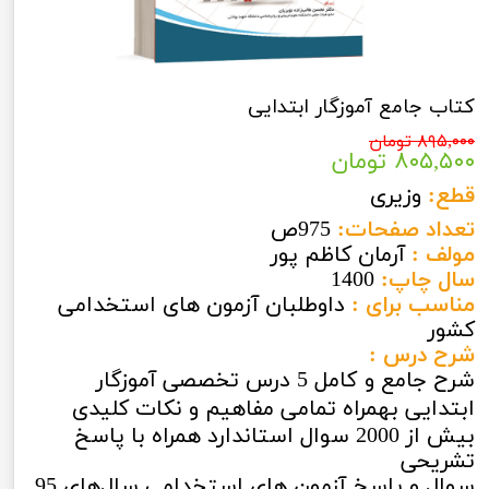
کتاب جامع آموزگار ابتدایی
۸۹۵,۰۰۰ تومان
۸۰۵,۵۰۰ تومان
قطع:
وزیری
تعداد صفحات:
975ص
مولف :
آرمان کاظم پور
سال چاپ:
1400
مناسب برای :
داوطلبان آزمون های استخدامی
کشور
شرح درس :
شرح جامع و كامل 5 درس تخصصی آموزگار
ابتدایی بهمراه تمامی مفاهیم و
نکات کلیدی
بيش از 2000 سوال استاندارد همراه با پاسخ
تشریحی
سوال و پاسخ آزمون هاي استخدامي سال‌هاي 95